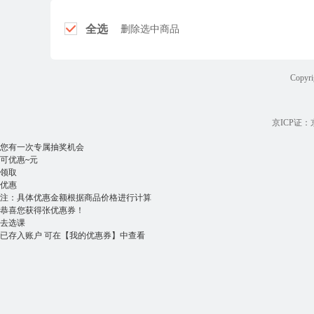
全选
删除选中商品
Copyri
京ICP证：京B
您有一次专属抽奖机会
可优惠
~
元
领取
优惠
注：具体优惠金额根据商品价格进行计算
恭喜您获得
张优惠券！
去选课
已存入账户 可在
【我的优惠券】
中查看