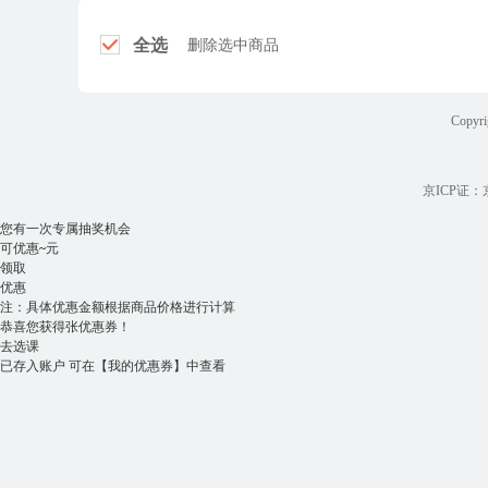
全选
删除选中商品
Copyri
京ICP证：京B
您有一次专属抽奖机会
可优惠
~
元
领取
优惠
注：具体优惠金额根据商品价格进行计算
恭喜您获得
张优惠券！
去选课
已存入账户 可在
【我的优惠券】
中查看