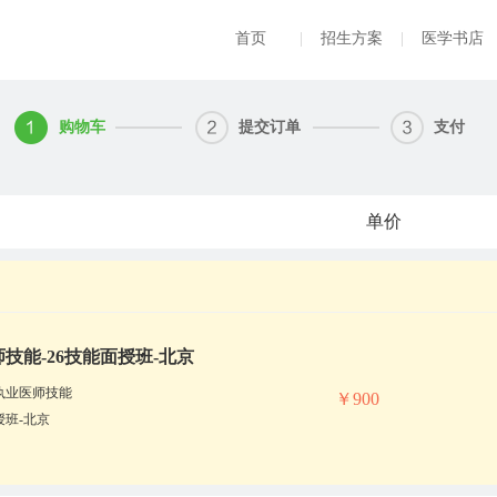
首页
|
招生方案
|
医学书店
购物车
提交订单
支付
单价
技能-26技能面授班-北京
执业医师技能
￥900
授班-北京