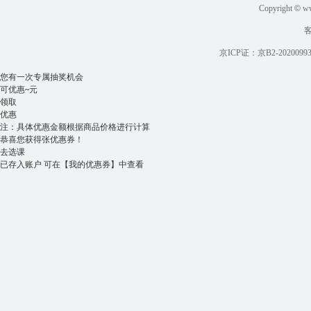
Copyright
©
ww
京ICP证：京B2-2020099
您有一次专属抽奖机会
可优惠
~
元
领取
优惠
注：具体优惠金额根据商品价格进行计算
恭喜您获得
张优惠券！
去选课
已存入账户 可在
【我的优惠券】
中查看