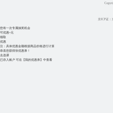
Copyri
京ICP证：京B
您有一次专属抽奖机会
可优惠
~
元
领取
优惠
注：具体优惠金额根据商品价格进行计算
恭喜您获得
张优惠券！
去选课
已存入账户 可在
【我的优惠券】
中查看