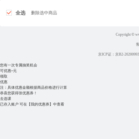
全选
删除选中商品
Copyright
©
ww
京ICP证：京B2-2020099
您有一次专属抽奖机会
可优惠
~
元
领取
优惠
注：具体优惠金额根据商品价格进行计算
恭喜您获得
张优惠券！
去选课
已存入账户 可在
【我的优惠券】
中查看