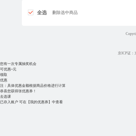
全选
删除选中商品
Copyri
京ICP证：京B
您有一次专属抽奖机会
可优惠
~
元
领取
优惠
注：具体优惠金额根据商品价格进行计算
恭喜您获得
张优惠券！
去选课
已存入账户 可在
【我的优惠券】
中查看